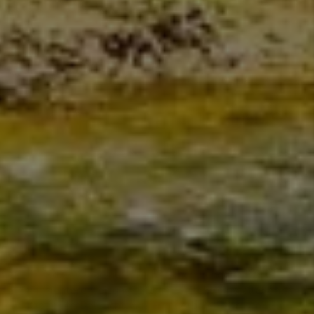
IHR FACHBETRIEB AUS
OVERATH FÜR
HAUSTECHNIK SEIT 2017
DINO ARSLANOVIC – IHR PARTNER FÜR
WÄRMEPUMPEN, HOCHWERTIGE BÄDER,
ELEKTROINSTALLATIONEN UND PV-
ANLAGEN
Solaranlage aufs Dach? Schönes neues Bad?
Effizientere Heizung? Moderne Elektroinstallation?
Optimale Beleuchtung? Erneuerbare Energien? Sie