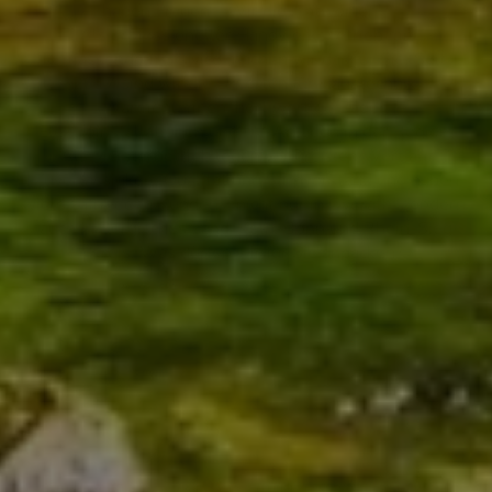
haben Fragen – Wir die Antworten!
Als professioneller Handwerksbetrieb mit
umfassendem Service machen wir das für Sie. Seit
2017 sind wir die Experten für Haustechnik,
Wärmepumpen, hochwertige Bäder,
Elektroinstallationen und PV-Anlagen in der Region.
Als Meisterbetrieb legen wir größten Wert auf
Zuverlässigkeit, Qualität und Sachverstand und haben
viele zufriedene Kunden – nicht nur in Overath, sondern
auch in Bergisches Land, Köln, Bonn und Rhein-Sieg
Kreis. Was dürfen wir für Sie anpacken?