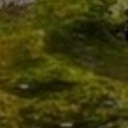
ELEKTRO
BAD
HEIZUNG
LÜFTUNG
HAUSTECHNIK
FLIESEN
MODERNISIERUNG, WARTUNG ODER
REPARATUR
– WIR FREUEN UNS AUF IHRE ANFRAGE
Sie entscheiden, wie Sie mit uns in Kontakt treten