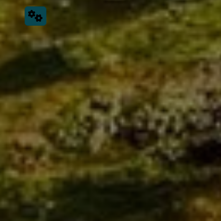
wollen. Unter Telefon 02204 913 03 58 sind wir
freundlich, gewissenhaft und ehrlich für Ihre Wünsche
und Fragen da.
Montag – Donnerstag:
8.00 – 16.00 Uhr
Freitag:
8.00 – 15.00 Uhr
Sie können aber auch gerne das Kontaktformular nutzen
und uns kurz schildern, ob es z. B. um einen Badumbau,
die Wartung Ihrer Heizung oder einen tropfenden
Wasserhahn geht. Wir melden uns bei Ihnen, um Ihr
Anliegen zu besprechen oder einen Termin zu
vereinbaren.
Kontakt