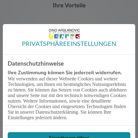
Ihre Vorteile
PRIVATSPHÄRE­EINSTELLUNGEN
Individuelle Planung und persönliche Beratung
Wir sprechen mit Ihnen über Ihre Vorstellungen und
Wünsche
Datenschutzhinweise
Wir prüfen für Sie die Voraussetzungen für einen Umstieg
von Öl auf Gas
Ihre Zustimmung können Sie jederzeit widerrufen.
Sie bekommen eine transparente Kostenaufstellung und
Wir verwenden auf dieser Webseite Cookies und weitere
Beratung
Technologien, um Ihnen ein bestmögliches Nutzungserlebnis
zu bieten. Sie können das Setzen von Cookies auch ablehnen
und unsere Seite nur mit den technisch notwendigen Cookies
nutzen. Weitere Informationen, sowie eine detaillierte
Übersicht der Cookies und eingesetzten Technologien finden
Sie in unserer Datenschutzerklärung. Sie können Ihre
Einstellungen jederzeit ändern.
Qualität vom Fachmann
Wir verbauen ausschließlich Markenprodukte führender
Hersteller
Sie profitieren von umfassenden Garantie- und
Einstellungen öffnen