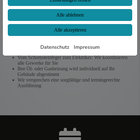
Serviceleistungen
Wir übernehmen für Sie die Installation, Instandhaltung
und Reparatur
Alle ablehnen
Alle akzeptieren
Datenschutz
Impressum
Installation und Service durch Profis
Vom Schornsteinfeger zum Elektriker: Wir koordinieren
alle Gewerke für Sie
Ihre Öl- oder Gasheizung wird individuell auf Ihr
Gebäude abgestimmt
Wir versprechen eine sorgfältige und termingerechte
Ausführung